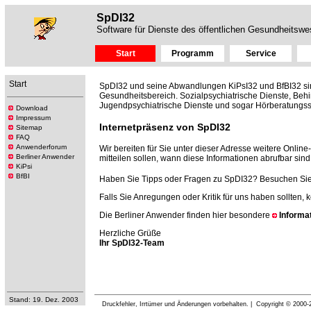
SpDI32
Software für Dienste des öffentlichen Gesundheitsw
Start
Programm
Service
Start
SpDI32 und seine Abwandlungen KiPsI32 und BfBI32 si
Gesundheitsbereich. Sozialpsychiatrische Dienste, Behi
Jugendpsychiatrische Dienste und sogar Hörberatungsste
Download
Impressum
Internetpräsenz von SpDI32
Sitemap
FAQ
Anwenderforum
Wir bereiten für Sie unter dieser Adresse weitere Onlin
Berliner Anwender
mitteilen sollen, wann diese Informationen abrufbar sin
KiPsi
BfBI
Haben Sie Tipps oder Fragen zu SpDI32? Besuchen Si
Falls Sie Anregungen oder Kritik für uns haben sollten,
Die Berliner Anwender finden hier besondere
Informa
Herzliche Grüße
Ihr SpDI32-Team
Stand: 19. Dez. 2003
Druckfehler, Irrtümer und Änderungen vorbehalten. | Copyright © 200